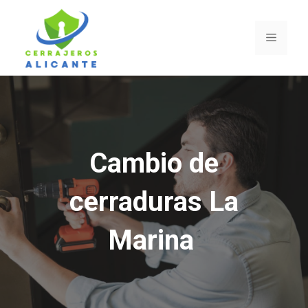
Saltar
al
Menú
contenido
Cambio de
cerraduras La
Marina