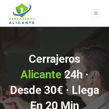
Saltar
al
Menú
contenido
Cerrajeros
Alicante
24h ·
Desde 30€ · Llega
En 20 Min