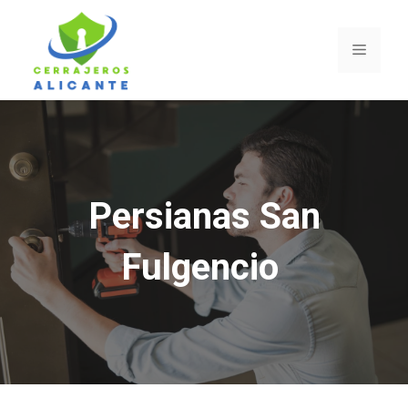
Saltar
al
Menú
contenido
Persianas San
Fulgencio