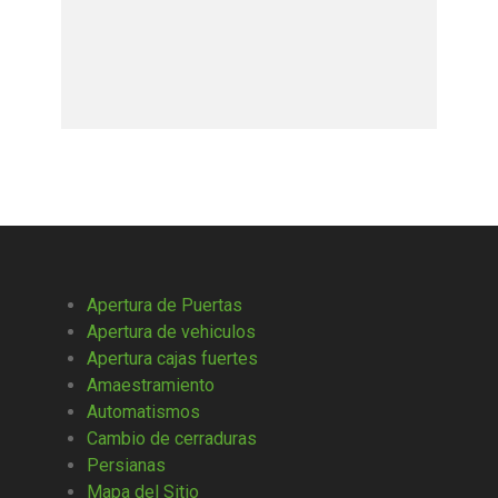
Apertura de Puertas
Apertura de vehiculos
Apertura cajas fuertes
Amaestramiento
Automatismos
Cambio de cerraduras
Persianas
Mapa del Sitio