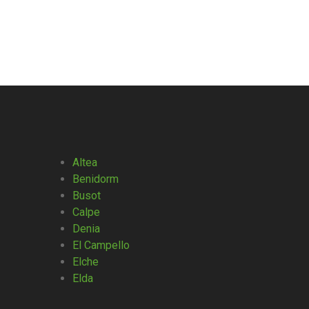
Altea
Benidorm
Busot
Calpe
Denia
El Campello
Elche
Elda