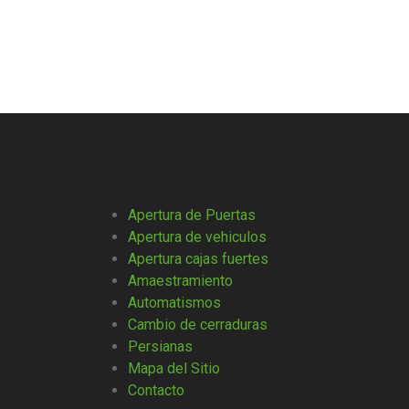
Apertura de Puertas
Apertura de vehiculos
Apertura cajas fuertes
Amaestramiento
Automatismos
Cambio de cerraduras
Persianas
Mapa del Sitio
Contacto