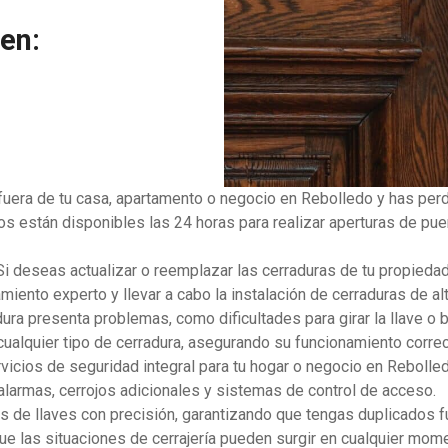
yen:
 fuera de tu casa, apartamento o negocio en Rebolledo y has perd
s están disponibles las 24 horas para realizar aperturas de puer
 Si deseas actualizar o reemplazar las cerraduras de tu propied
ento experto y llevar a cabo la instalación de cerraduras de al
radura presenta problemas, como dificultades para girar la llave 
 cualquier tipo de cerradura, asegurando su funcionamiento correc
vicios de seguridad integral para tu hogar o negocio en Rebolled
larmas, cerrojos adicionales y sistemas de control de acceso.
s de llaves con precisión, garantizando que tengas duplicados fu
e las situaciones de cerrajería pueden surgir en cualquier mome