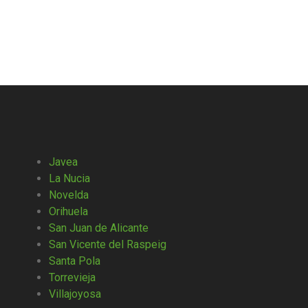
Javea
La Nucia
Novelda
Orihuela
San Juan de Alicante
San Vicente del Raspeig
Santa Pola
Torrevieja
Villajoyosa