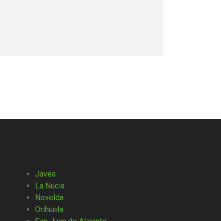
Javea
La Nucia
Novelda
Orihuela