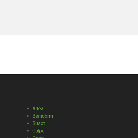
Altea
Benidorm
Busot
Calpe