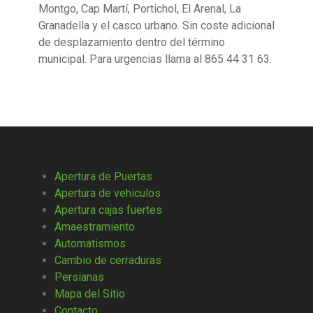
Montgo, Cap Martí, Portichol, El Arenal, La
Granadella y el casco urbano. Sin coste adicional
de desplazamiento dentro del término
municipal. Para urgencias llama al 865 44 31 63.
Apertura de Puertas
Apertura de vehiculos
Apertura cajas fuertes
Amaestramiento
Automatismos
Cambio de cerraduras
Persianas
Mapa del Sitio
Contacto