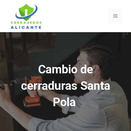
Saltar
al
Menú
contenido
Cambio de
cerraduras Santa
Pola