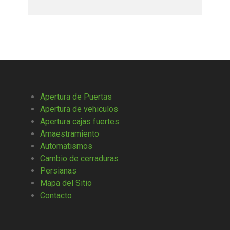
Apertura de Puertas
Apertura de vehiculos
Apertura cajas fuertes
Amaestramiento
Automatismos
Cambio de cerraduras
Persianas
Mapa del Sitio
Contacto