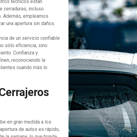
stros técnicos están
e cerraduras, incluso
os. Además, empleamos
ar una apertura sin daños.
ncia de un servicio confiable
o sólo eficiencia, sino
iento. Confianza y
inen, reconociendo la
 clientes cuando más lo
 Cerrajeros
ebe en gran medida a los
apertura de autos es rápido,
de la semana, lo que brinda