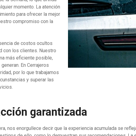
alquier momento. La atención
miento para ofrecer la mejor
nuestro compromiso con la
usencia de costos ocultos
d con los clientes. Nuestro
ma más eficiente posible,
 generan. En Cerrajeros
oridad, por lo que trabajamos
rcunstancias y superar las
icios.
acción garantizada
a, nos enorgullece decir que la experiencia acumulada se refleja
 testigos de ello, como lo demuestran sus recomendaciones. La e