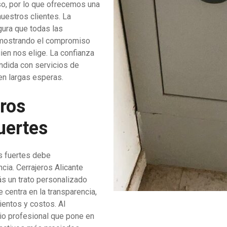
o, por lo que ofrecemos una
nuestros clientes. La
gura que todas las
emostrando el compromiso
ien nos elige. La confianza
ndida con servicios de
en largas esperas.
tros
uertes
as fuertes debe
cia. Cerrajeros Alicante
s un trato personalizado
e centra en la transparencia,
entos y costos. Al
cio profesional que pone en