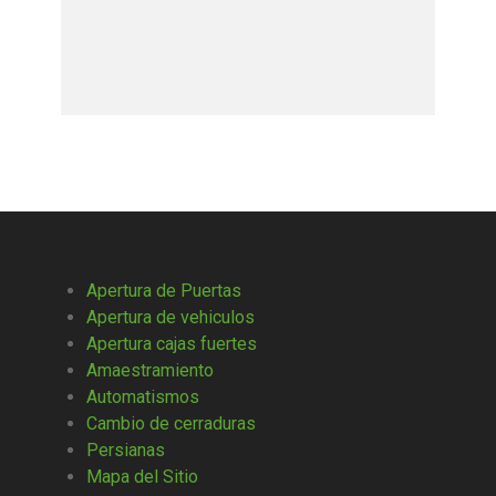
Apertura de Puertas
Apertura de vehiculos
Apertura cajas fuertes
Amaestramiento
Automatismos
Cambio de cerraduras
Persianas
Mapa del Sitio