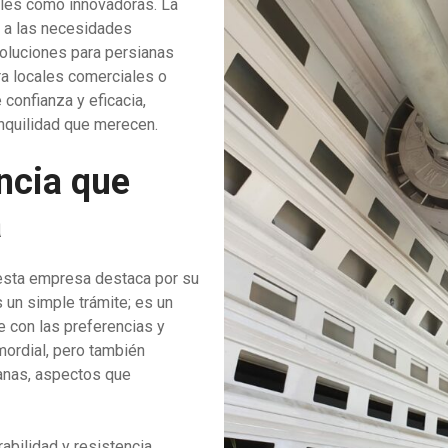
ales como innovadoras. La
e a las necesidades
soluciones para persianas
a locales comerciales o
 confianza y eficacia,
anquilidad que merecen.
ncia que
a
 esta empresa destaca por su
 un simple trámite; es un
e con las preferencias y
mordial, pero también
ianas, aspectos que
abilidad y resistencia,