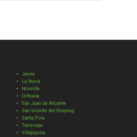
Javea
La Nucia
Novelda
Orihuela
San Juan de Alicante
San Vicente del Raspeig
Santa Pola
Torrevieja
Villajoyosa