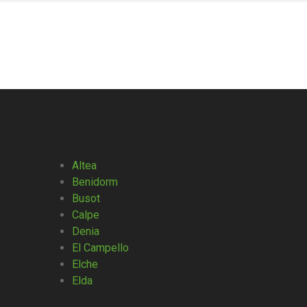
Altea
Benidorm
Busot
Calpe
Denia
El Campello
Elche
Elda