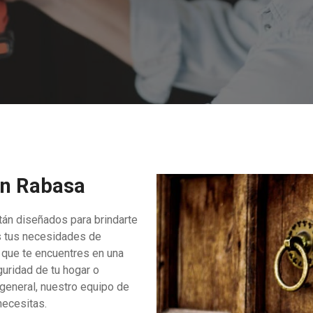
en Rabasa
án diseñados para brindarte
s tus necesidades de
a que te encuentres en una
uridad de tu hogar o
general, nuestro equipo de
necesitas.