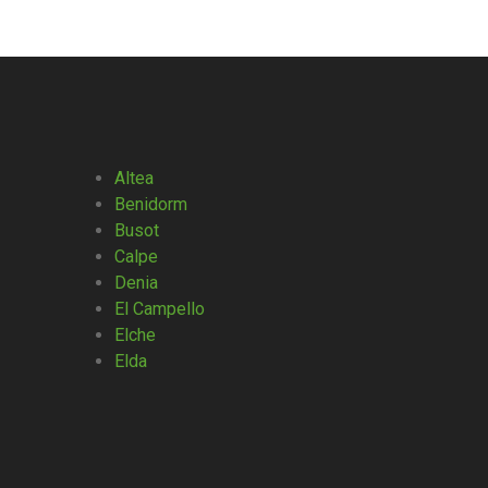
Altea
Benidorm
Busot
Calpe
Denia
El Campello
Elche
Elda