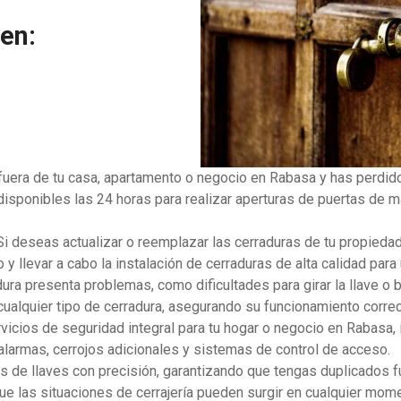
yen:
 fuera de tu casa, apartamento o negocio en Rabasa y has perdido
isponibles las 24 horas para realizar aperturas de puertas de man
 Si deseas actualizar o reemplazar las cerraduras de tu propied
 llevar a cabo la instalación de cerraduras de alta calidad para
radura presenta problemas, como dificultades para girar la llave 
 cualquier tipo de cerradura, asegurando su funcionamiento correc
vicios de seguridad integral para tu hogar o negocio en Rabasa, 
larmas, cerrojos adicionales y sistemas de control de acceso.
s de llaves con precisión, garantizando que tengas duplicados fu
e las situaciones de cerrajería pueden surgir en cualquier mome